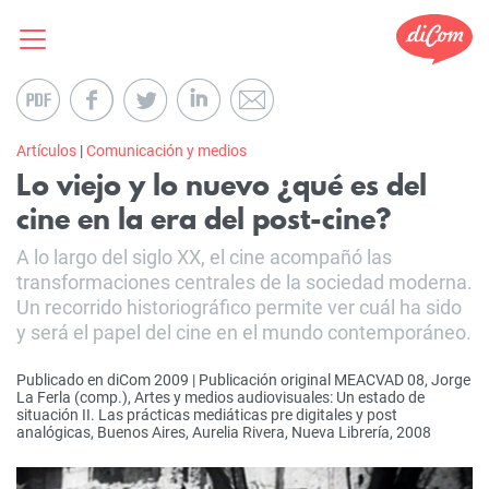
Artículos
|
Comunicación y medios
Lo viejo y lo nuevo ¿qué es del
cine en la era del post-cine?
A lo largo del siglo XX, el cine acompañó las
transformaciones centrales de la sociedad moderna.
Un recorrido historiográfico permite ver cuál ha sido
y será el papel del cine en el mundo contemporáneo.
Publicado en diCom 2009 | Publicación original MEACVAD 08, Jorge
La Ferla (comp.), Artes y medios audiovisuales: Un estado de
situación II. Las prácticas mediáticas pre digitales y post
analógicas, Buenos Aires, Aurelia Rivera, Nueva Librería, 2008