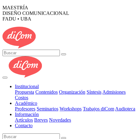
MAESTRÍA
DISEÑO COMUNICACIONAL
FADU • UBA
Institucional
Propuesta
Contenidos
Organización
Síntesis
Admisiones
Costos
Académico
Profesores
Seminarios
Workshops
Trabajos diCom
Audioteca
Información
Artículos
Breves
Novedades
Contacto