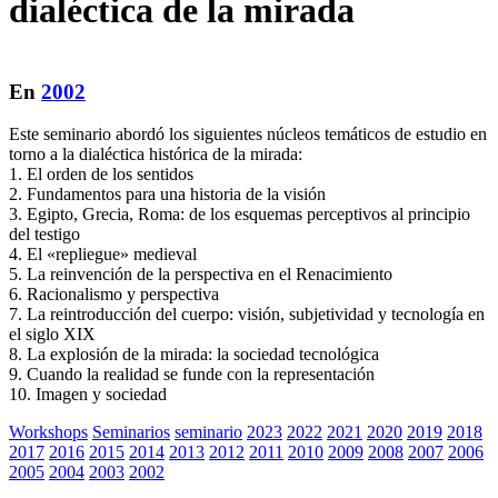
dialéctica de la mirada
En
2002
Este seminario abordó los siguientes núcleos temáticos de estudio en
torno a la dialéctica histórica de la mirada:
1. El orden de los sentidos
2. Fundamentos para una historia de la visión
3. Egipto, Grecia, Roma: de los esquemas perceptivos al principio
del testigo
4. El «repliegue» medieval
5. La reinvención de la perspectiva en el Renacimiento
6. Racionalismo y perspectiva
7. La reintroducción del cuerpo: visión, subjetividad y tecnología en
el siglo XIX
8. La explosión de la mirada: la sociedad tecnológica
9. Cuando la realidad se funde con la representación
10. Imagen y sociedad
Workshops
Seminarios
seminario
2023
2022
2021
2020
2019
2018
2017
2016
2015
2014
2013
2012
2011
2010
2009
2008
2007
2006
2005
2004
2003
2002