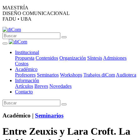
MAESTRÍA
DISEÑO COMUNICACIONAL
FADU • UBA
Institucional
Propuesta
Contenidos
Organización
Síntesis
Admisiones
Costos
Académico
Profesores
Seminarios
Workshops
Trabajos diCom
Audioteca
Información
Artículos
Breves
Novedades
Contacto
Académico |
Seminarios
Entre Zeuxis y Lara Croft. La