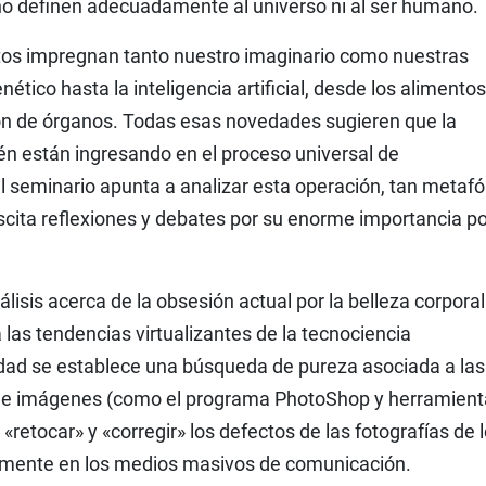
 no definen adecuadamente al universo ni al ser humano.
s impregnan tanto nuestro imaginario como nuestras
ético hasta la inteligencia artificial, desde los alimentos
ón de órganos. Todas esas novedades sugieren que la
én están ingresando en el proceso universal de
el seminario apunta a analizar esta operación, tan metafó
cita reflexiones y debates por su enorme importancia pol
isis acerca de la obsesión actual por la belleza corporal
las tendencias virtualizantes de la tecnociencia
dad se establece una búsqueda de pureza asociada a las
n de imágenes (como el programa PhotoShop y herramien
 «retocar» y «corregir» los defectos de las fotografías de 
lmente en los medios masivos de comunicación.