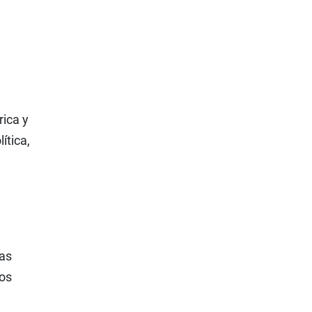
rica y
ítica,
tas
los