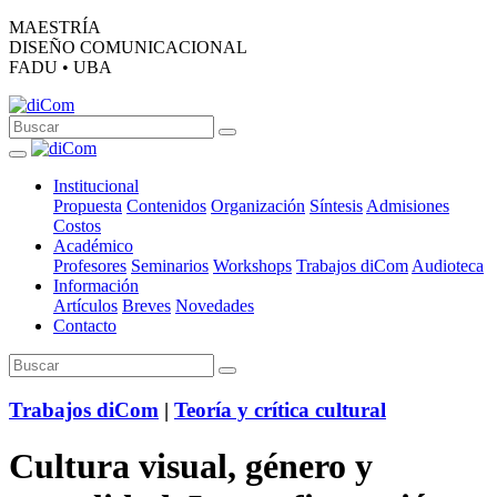
MAESTRÍA
DISEÑO COMUNICACIONAL
FADU • UBA
Institucional
Propuesta
Contenidos
Organización
Síntesis
Admisiones
Costos
Académico
Profesores
Seminarios
Workshops
Trabajos diCom
Audioteca
Información
Artículos
Breves
Novedades
Contacto
Trabajos diCom
|
Teoría y crítica cultural
Cultura visual, género y