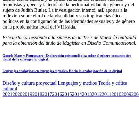
feministas y
queer
y la teoría de la performatividad del género y del
sujeto de Judith Butler. La investigación intentó, así, aportar a la
reflexión sobre el rol de la visualidad y sus implicancias ético
políticas en la configuración de las identidades sexuales y de género
en la problemática local del VIH/sida.
Este texto corresponde a la síntesis de la Tesis de Maestría realizada
para la obtención del título de Magíster en Diseño Comunicacional.
Google Maps y Foursquare: Exploración epistemológica sobre el género comunicativo
visual de la cartografía digital
Lenguajes analógicos en lenguajes digitales. Hacia la analogización de lo digital
Diseño y cultura proyectual
Lenguajes y medios
Teoría y crítica
cultural
2021
2020
2019
2018
2017
2016
2015
2014
2013
2012
2011
2010
2009
200