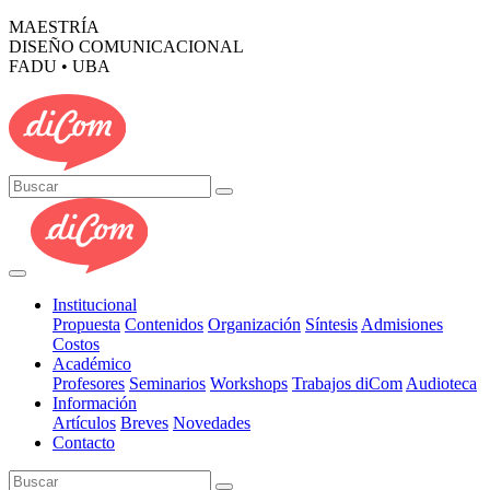
MAESTRÍA
DISEÑO COMUNICACIONAL
FADU • UBA
Institucional
Propuesta
Contenidos
Organización
Síntesis
Admisiones
Costos
Académico
Profesores
Seminarios
Workshops
Trabajos diCom
Audioteca
Información
Artículos
Breves
Novedades
Contacto