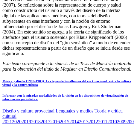
(2007). Se reflexiona sobre la representación de cuerpo y salud
como constructora del usuario a través del diseño de la interfaz
digital de las aplicaciones médicas, con teorías del diseño
subyacentes en esas interfaces y con la noción de entorno
influenciado por el diseño de Jonas Lowgren y Erik Stolterman
(2004). En este sentido se agrega a la teoría de significado de los
artefactos para el usuario sostenida por Klaus Krippendorff (2006)
con su concepto de diseño del “giro semántico” a modo de entender
dichas representaciones a partir de un diseño que se inicia desde ese
significado.
Este texto corresponde a la síntesis de la Tesis de Maestría realizada
para la obtención del título de Magíster en Diseño Comunicacional.
Música y diseño (1969-1983). Las tapas de los álbumes del rock nacional: entre la cultura
visual y la contracultura
Informar con la mirada: modalidades de la visión en los dispositivos de visualización de
información periodística
Diseño y cultura proyectual
Lenguajes y medios
Teoría y crítica
cultural
2021
2020
2019
2018
2017
2016
2015
2014
2013
2012
2011
2010
2009
200