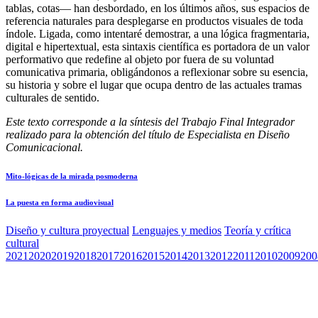
tablas, cotas— han desbordado, en los últimos años, sus espacios de
referencia naturales para desplegarse en productos visuales de toda
índole. Ligada, como intentaré demostrar, a una lógica fragmentaria,
digital e hipertextual, esta sintaxis científica es portadora de un valor
performativo que redefine al objeto por fuera de su voluntad
comunicativa primaria, obligándonos a reflexionar sobre su esencia,
su historia y sobre el lugar que ocupa dentro de las actuales tramas
culturales de sentido.
Este texto corresponde a la síntesis del Trabajo Final Integrador
realizado para la obtención del título de Especialista en Diseño
Comunicacional.
Mito-lógicas de la mirada posmoderna
La puesta en forma audiovisual
Diseño y cultura proyectual
Lenguajes y medios
Teoría y crítica
cultural
2021
2020
2019
2018
2017
2016
2015
2014
2013
2012
2011
2010
2009
200