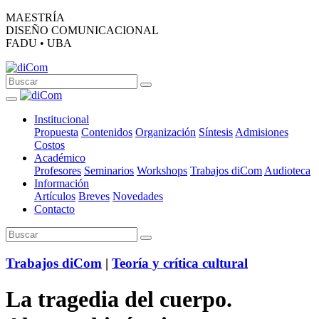
MAESTRÍA
DISEÑO COMUNICACIONAL
FADU • UBA
Institucional
Propuesta
Contenidos
Organización
Síntesis
Admisiones
Costos
Académico
Profesores
Seminarios
Workshops
Trabajos diCom
Audioteca
Información
Artículos
Breves
Novedades
Contacto
Trabajos diCom
|
Teoría y crítica cultural
La tragedia del cuerpo.