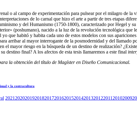
terrenal o al campo de experimentación para pulsear por el milagro de la
terpretaciones de lo carnal que hizo el arte a partir de tres etapas difer
minismo y del Humanismo (1750-1800), caracterizado por Hegel y su «de
rior» (poshumano), nacido a la luz de la revolución tecnológica que le e
 del yo que habitó y habita cada uno de estos modelos con sus aparicion
al para arribar al mayor interrogante de la posmodernidad y del llamado
en el mayor riesgo en la búsqueda de un destino de realización? ¿Exis
u destino final? A los afectos de esta tesis llamaremos a este final
inter
a para la obtención del título de Magíster en Diseño Comunicacional.
isual y la contracultura
ral
2021
2020
2019
2018
2017
2016
2015
2014
2013
2012
2011
2010
2009
20