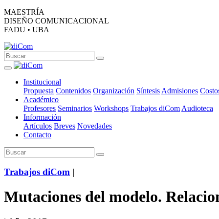
MAESTRÍA
DISEÑO COMUNICACIONAL
FADU • UBA
Institucional
Propuesta
Contenidos
Organización
Síntesis
Admisiones
Costo
Académico
Profesores
Seminarios
Workshops
Trabajos diCom
Audioteca
Información
Artículos
Breves
Novedades
Contacto
Trabajos diCom
|
Mutaciones del modelo. Relacion