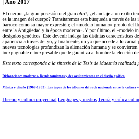
| Año 2017
El cuerpo: ¿la gran posesión o el gran
otro
?, ¿el anclaje a un exilio 
es la imagen del cuerpo? Transitaremos esta búsqueda a través de las in
barroco como su mayor expresión; el «modelo humano» propio del Ilu
entre la Antigüedad y la época moderna». Y por último, el «modelo inte
designios genéticos. Este devenir indaga las distintas características
apariencia a través del yo, y finalmente, un yo que accede a lo carn
nuevas tecnologías profundizan la alienación humana y se convierten 
inexpugnable e inexpresable que le garantiza al hombre la elección de s
Este texto corresponde a la síntesis de la Tesis de Maestría realizad
Dislocaciones modernas. Desplazamientos y des-ocultamientos en el diseño gráfico
Música y diseño (1969-1983). Las tapas de los álbumes del rock nacional: entre la cultura v
Diseño y cultura proyectual
Lenguajes y medios
Teoría y crítica cultu