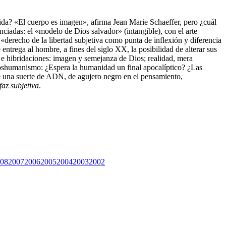
 vida? «El cuerpo es imagen», afirma Jean Marie Schaeffer, pero ¿cuál
enciadas: el «modelo de Dios salvador» (intangible), con el arte
recho de la libertad subjetiva como punta de inflexión y diferencia
ntrega al hombre, a fines del siglo XX, la posibilidad de alterar sus
es e hibridaciones: imagen y semejanza de Dios; realidad, mera
 poshumanismo: ¿Espera la humanidad un final apocalíptico? ¿Las
te una suerte de ADN, de agujero negro en el pensamiento,
faz subjetiva
.
08
2007
2006
2005
2004
2003
2002