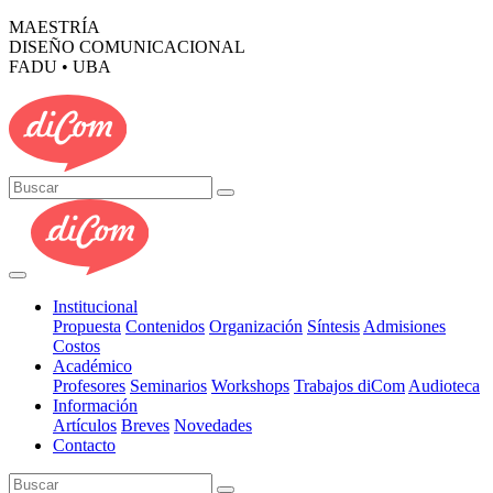
MAESTRÍA
DISEÑO COMUNICACIONAL
FADU • UBA
Institucional
Propuesta
Contenidos
Organización
Síntesis
Admisiones
Costos
Académico
Profesores
Seminarios
Workshops
Trabajos diCom
Audioteca
Información
Artículos
Breves
Novedades
Contacto