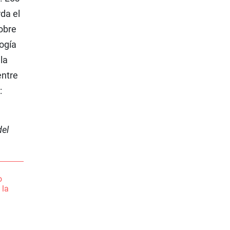
rda el
obre
logía
 la
entre
:
del
o
 la