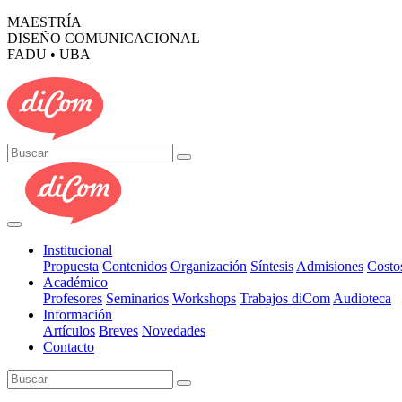
MAESTRÍA
DISEÑO COMUNICACIONAL
FADU • UBA
Institucional
Propuesta
Contenidos
Organización
Síntesis
Admisiones
Costo
Académico
Profesores
Seminarios
Workshops
Trabajos diCom
Audioteca
Información
Artículos
Breves
Novedades
Contacto