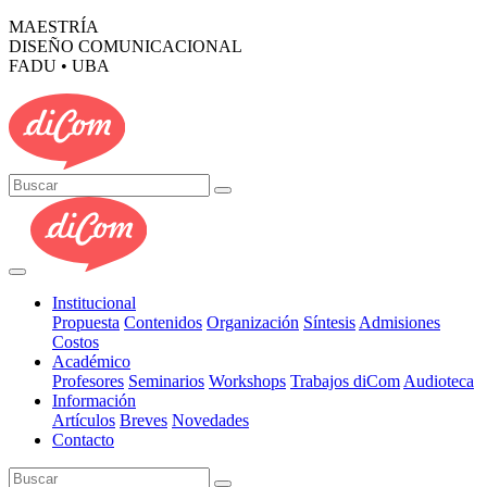
MAESTRÍA
DISEÑO COMUNICACIONAL
FADU • UBA
Institucional
Propuesta
Contenidos
Organización
Síntesis
Admisiones
Costos
Académico
Profesores
Seminarios
Workshops
Trabajos diCom
Audioteca
Información
Artículos
Breves
Novedades
Contacto