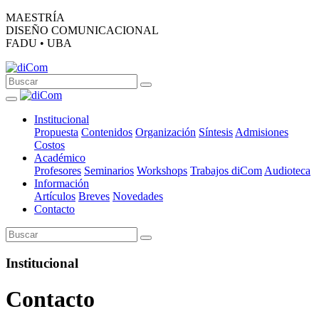
MAESTRÍA
DISEÑO COMUNICACIONAL
FADU • UBA
Institucional
Propuesta
Contenidos
Organización
Síntesis
Admisiones
Costos
Académico
Profesores
Seminarios
Workshops
Trabajos diCom
Audioteca
Información
Artículos
Breves
Novedades
Contacto
Institucional
Contacto