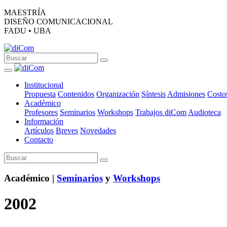
MAESTRÍA
DISEÑO COMUNICACIONAL
FADU • UBA
Institucional
Propuesta
Contenidos
Organización
Síntesis
Admisiones
Costo
Académico
Profesores
Seminarios
Workshops
Trabajos diCom
Audioteca
Información
Artículos
Breves
Novedades
Contacto
Académico |
Seminarios
y
Workshops
2002