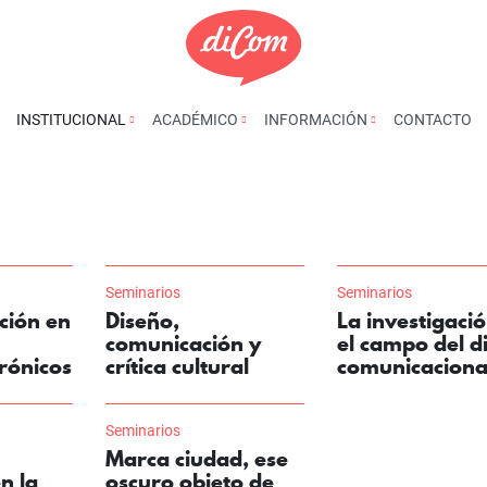
INSTITUCIONAL
ACADÉMICO
INFORMACIÓN
CONTACTO
Seminarios
Seminarios
ción en
Diseño,
La investigaci
comunicación y
el campo del d
rónicos
crítica cultural
comunicaciona
Seminarios
Marca ciudad, ese
n la
oscuro objeto de