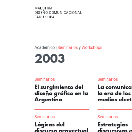
MAESTRÍA
DISEÑO COMUNICACIONAL
FADU • UBA
Académico |
Seminarios
y
Workshops
2003
Seminarios
Seminarios
El surgimiento del
La comunica
diseño gráfico en la
la era de los
Argentina
medios elect
Seminarios
Seminarios
Lógicas del
Estrategias
discurso proyectual
discursivas e