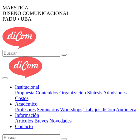
MAESTRÍA
DISEÑO COMUNICACIONAL
FADU • UBA
Institucional
Propuesta
Contenidos
Organización
Síntesis
Admisiones
Costos
Académico
Profesores
Seminarios
Workshops
Trabajos diCom
Audioteca
Información
Artículos
Breves
Novedades
Contacto