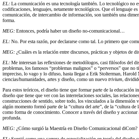
EL:
La comunicación es una tecnología también. Lo tecnológico no es 
codificaciones, lenguajes, netamente tecnológicos. Que el lenguaje es
comunicación, de intercambio de información, son también una dimensi
forma.
MEG:
Entonces, podría haber un diseño no-comunicacional…
EL:
No. Por esta razón, por declararse como tal. Lo primero que comu
MEG:
¿Cuáles es la relación entre discursos, prácticas y objetos de 
EL:
Me interesan las reflexiones de metodólogos, casi filósofos del d
problemas, los famosos “problemas malignos” o “perversos” que no ti
impreciso, lo vago y lo difuso, hasta llegar a Erik Stolterman, Haro
ciencias/humanidades, artes y diseño, como un nuevo
trivium
, dividid
Para estos teóricos, el diseño tiene que formar parte de la educación
diseño que tiene que ver con las interrelaciones sociales, las relacion
construcciones de sentido, sobre todo, los vinculados a la dimensión v
algún momento formó parte de la “cultura del arte”, de la “cultura de l
como forma de conocimiento. Conocer a través del diseño y accionar a t
profunda.
MEG:
¿Cómo surgió la Maestría en Diseño Comunicacional diCom?
EL:
Surgió como una carrera de especialización en teoría del diseño co