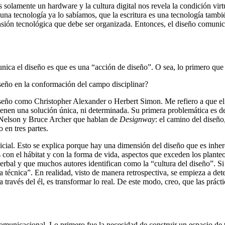
solamente un hardware y la cultura digital nos revela la condición vir
 una tecnología ya lo sabíamos, que la escritura es una tecnología tam
ón tecnológica que debe ser organizada. Entonces, el diseño comunicaci
nica el diseño es que es una “acción de diseño”. O sea, lo primero qu
diseño en la conformación del campo disciplinar?
iseño como Christopher Alexander o Herbert Simon. Me refiero a que el 
enen una solución única, ni determinada. Su primera problemática es d
ld Nelson y Bruce Archer que hablan de
Designway
: el camino del diseño
o en tres partes.
 inicial. Esto se explica porque hay una dimensión del diseño que es in
es con el hábitat y con la forma de vida, aspectos que exceden los plante
erbal y que muchos autores identifican como la “cultura del diseño”. Si
a técnica”. En realidad, visto de manera retrospectiva, se empieza a det
ravés del él, es transformar lo real. De este modo, creo, que las práct
municacional. Lo primero fue la necesidad de construir un espacio de te