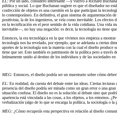
EL:
Por un lado, considero interesante —y vuelvo a Richard Bucha
pública y social. Lo que Buchanan sugiere es que el diseñador no está
confección de objetos es una cuestión en la que participan la tecnolog
lo contemporáneo. En definitiva, el gran sistema de argumentación de 
positivista, la de los ingenieros, se veía como inevitable. Los efec
en la tecnificación en el peor sentido de la vida cotidiana. Una vida m
inevitable—, no hay una negación: es decir, la tecnología no tiene que
Entonces, la era tecnológica en la que vivimos nos empieza a mostrar 
tecnología nos ha revelado, por ejemplo, que se adelanta a ciertas dim
aportes de la tecnología son la materia con la cual el diseño produce
tiene que ser. Esto también es patrimonio de la política pero a través 
íntimamente unido al destino de los individuos y de las sociedades en 
MEG:
Entonces, el diseño podría ser un muestrario sobre cómo deber
EL:
En realidad, da cuenta del debate entre las ideas. Ciertas lectur
presencia del diseño podría ser mirada como un gran error o una gran 
situación confusa. El diseño no es la solución al debate sino que podr
apariencia está vinculada a las cosas, a los objetos, a los entornos. 
verbalización (algo de lo que se encarga la política, la sociología o la 
MEG:
¿Cómo recuperás esta perspectiva en relación al diseño comun