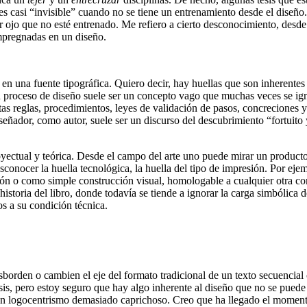
 casi “invisible” cuando no se tiene un entrenamiento desde el diseño
r ojo que no esté entrenado. Me refiero a cierto desconocimiento, desde
impregnadas en un diseño.
n una fuente tipográfica. Quiero decir, hay huellas que son inherentes 
 un proceso de diseño suele ser un concepto vago que muchas veces se i
as reglas, procedimientos, leyes de validación de pasos, concreciones y a
señador, como autor, suele ser un discurso del descubrimiento “fortuito
yectual y teórica. Desde el campo del arte uno puede mirar un producto 
esconocer la huella tecnológica, la huella del tipo de impresión. Por ej
ción o como simple construcción visual, homologable a cualquier otra com
istoria del libro, donde todavía se tiende a ignorar la carga simbólica d
s a su condición técnica.
rden o cambien el eje del formato tradicional de un texto secuencial c
s, pero estoy seguro que hay algo inherente al diseño que no se puede exc
 un logocentrismo demasiado caprichoso. Creo que ha llegado el moment