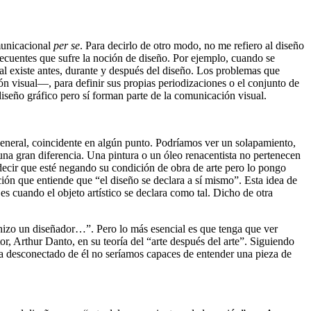
municacional
per se
. Para decirlo de otro modo, no me refiero al diseño
ecuentes que sufre la noción de diseño. Por ejemplo, cuando se
l existe antes, durante y después del diseño. Los problemas que
ión visual—, para definir sus propias periodizaciones o el conjunto de
 diseño gráfico pero sí forman parte de la comunicación visual.
eneral, coincidente en algún punto. Podríamos ver un solapamiento,
una gran diferencia. Una pintura o un óleo renacentista no pertenecen
decir que esté negando su condición de obra de arte pero lo pongo
ión que entiende que “el diseño se declara a sí mismo”. Esta idea de
es cuando el objeto artístico se declara como tal. Dicho de otra
o hizo un diseñador…”. Pero lo más esencial es que tenga que ver
or, Arthur Danto, en su teoría del “arte después del arte”. Siguiendo
era desconectado de él no seríamos capaces de entender una pieza de