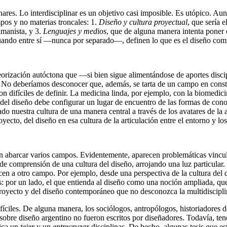
inares. Lo interdisciplinar es un objetivo casi imposible. Es utópico. 
mpos y no materias troncales: 1.
Diseño y cultura proyectual
, que sería 
umanista, y 3.
Lenguajes y medios
, que de alguna manera intenta poner e
actuando entre sí —nunca por separado—, definen lo que es el diseño com
 teorización autóctona que —si bien sigue alimentándose de aportes di
 No deberíamos desconocer que, además, se tarta de un campo en const
on difíciles de definir. La medicina linda, por ejemplo, con la biomedici
del diseño debe configurar un lugar de encuentro de las formas de conoc
nuestra cultura de una manera central a través de los avatares de la arq
yecto, del diseño en esa cultura de la articulación entre el entorno y l
n abarcar varios campos. Evidentemente, aparecen problemáticas vincul
 de comprensión de una cultura del diseño, arrojando una luz particular
ecen a otro campo. Por ejemplo, desde una perspectiva de la cultura del 
s: por un lado, el que entienda al diseño como una noción ampliada, que 
 proyecto y del diseño contemporáneo que no desconozca la multidiscipli
fíciles. De alguna manera, los sociólogos, antropólogos, historiadores d
sobre diseño argentino no fueron escritos por diseñadores. Todavía, te
lica un
tejer
y un
entrecruzar
disciplinas. De hecho, algunas tesis que es