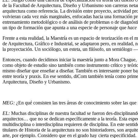
de la Facultad de Arquitectura, Diseño y Urbanismo son carreras netame
arquitectura como referencia. La división entre proyecto, actividad pro
volvieran cada vez más marginales, enfocadas hacia una formación pro
entrenamiento metodológico o de análisis de problemas o de diagnóstic
un tipo de formación que apunta a una especie de personaje que
hace
Frente a esta realidad, la Maestría es un espacio de teorización en el 
de Arquitectura, Gráfico e Industrial, se adaptaron pero, en realidad
la proyectación. Un sociólogo, un esteta, un filósofo, un semiólogo —
Entonces, cuando decidimos iniciar la maestría junto a Mora Chague, 
como objeto de estudio sino también como instrumento crítico y teóric
mismo diseñar que enseñar a diseñar. También es interesante poner bajo 
entre teoría y praxis. En ese sentido, diCom también tenía como primera
Arquitectura, Diseño y Urbanismo.
MEG:
¿En qué consisten las tres áreas de conocimiento sobre las que 
EL:
Muchas disciplinas de nuestra facultad se fueron des-disciplinand
arquitectos… que no se dedican específicamente a la teoría. Esta espe
multidisciplina o interdisciplina requieren de disciplina. En este senti
titulares de Historia de la arquitectura no son historiadores, son arqui
arte, por ejemplo. Considero que en el grado hay cierta especificidad.