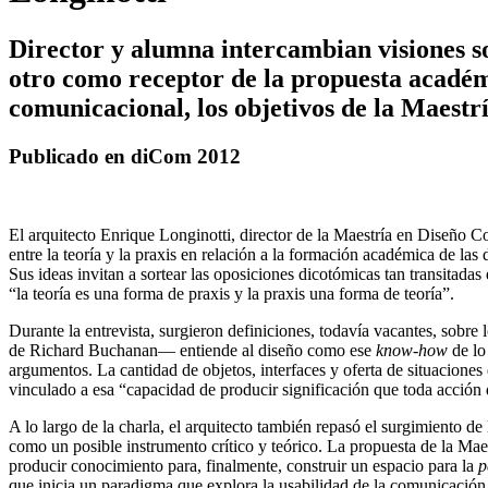
Director y alumna intercambian visiones s
otro como receptor de la propuesta académi
comunicacional, los objetivos de la Maestría
Publicado en diCom 2012
El arquitecto Enrique Longinotti, director de la Maestría en Diseño C
entre la teoría y la praxis en relación a la formación académica de las
Sus ideas invitan a sortear las oposiciones dicotómicas tan transitadas
“la teoría es una forma de praxis y la praxis una forma de teoría”.
Durante la entrevista, surgieron definiciones, todavía vacantes, sob
de Richard Buchanan— entiende al diseño como ese
know-how
de lo 
argumentos. La cantidad de objetos, interfaces y oferta de situaciones
vinculado a esa “capacidad de producir significación que toda acción
A lo largo de la charla, el arquitecto también repasó el surgimiento d
como un posible instrumento crítico y teórico. La propuesta de la Maes
producir conocimiento para, finalmente, construir un espacio para la
p
que inicia un paradigma que explora la usabilidad de la comunicació