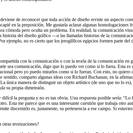
deviene de reconocer que toda acción de diseño reviste un aspecto co
apié en la preposición. Me gustaría aclarar algunas homologaciones fr
dea cómoda pero oculta un problema. En realidad, la comunicación visua
la historia del diseño gráfico —o las llamadas historias de la comunicac
 Por ejemplo, no es cierto que los jeroglíficos egipcios formen parte del
mpartida con la comunicación o con la teoría de la comunicación en g
rte sea comunicación, digo que lo puedo ver como si lo fuera. Esta es 
acional pero yo puedo mirarlos como si lo fueran. Con esto, no quiero 
ste sentido, comparto algunas ideas con Richard Buchanan, en la afirmac
La única manera de distinguir un objeto artístico (de uno que no lo es), 
ula su propia dimensión.
 difícil la pregunta y no es tan obvia. Una respuesta posible sería: “L
tro. Esta me parece que es una interesante cuestión que trabaja otro aut
ermite discernirlo es, justamente, su pertenencia a ese campo. Si estuvi
otras teorizaciones?