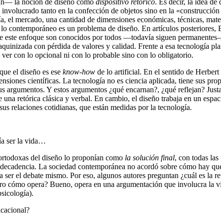
nan— la noción de diseño como
dispositivo retórico
. Es decir, la idea d
 involucrado tanto en la confección de objetos sino en la «construcción
ía, el mercado, una cantidad de dimensiones económicas, técnicas, mater
lo contemporáneo es un problema de diseño. En artículos posteriores, B
tos de este enfoque son conocidos por todos —todavía siguen permanente
aquinizada con pérdida de valores y calidad. Frente a esa tecnología pla
 ver con lo opcional ni con lo probable sino con lo obligatorio.
que el diseño es ese
know-how
de lo artificial. En el sentido de Herbert
ensiones científicas. La tecnología no es ciencia aplicada, tiene sus pro
 sus argumentos. Y estos argumentos ¿qué encarnan?, ¿qué reflejan? Jus
de una retórica clásica y verbal. En cambio, el diseño trabaja en un espa
sus relaciones cotidianas, que están medidas por la tecnología.
ía ser la vida…
as ortodoxas del diseño lo proponían como
la solución final
, con todas las
decadencia. La sociedad contemporánea no acordó sobre cómo hay que vivi
ía ser el debate mismo. Por eso, algunos autores preguntan ¿cuál es la re
¿Pero cómo opera? Bueno, opera en una argumentación que involucra la vi
psicología).
icacional?