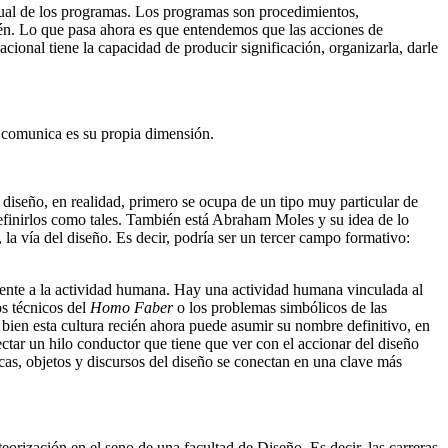
tual de los programas. Los programas son procedimientos,
bién. Lo que pasa ahora es que entendemos que las acciones de
onal tiene la capacidad de producir significación, organizarla, darle
e comunica es su propia dimensión.
diseño, en realidad, primero se ocupa de un tipo muy particular de
efinirlos como tales. También está Abraham Moles y su idea de lo
, la vía del diseño. Es decir, podría ser un tercer campo formativo:
herente a la actividad humana. Hay una actividad humana vinculada al
os técnicos del
Homo Faber
o los problemas simbólicos de las
 bien esta cultura recién ahora puede asumir su nombre definitivo, en
ectar un hilo conductor que tiene que ver con el accionar del diseño
icas, objetos y discursos del diseño se conectan en una clave más
orización en el seno de una facultad de Diseño. Es decir, las carreras