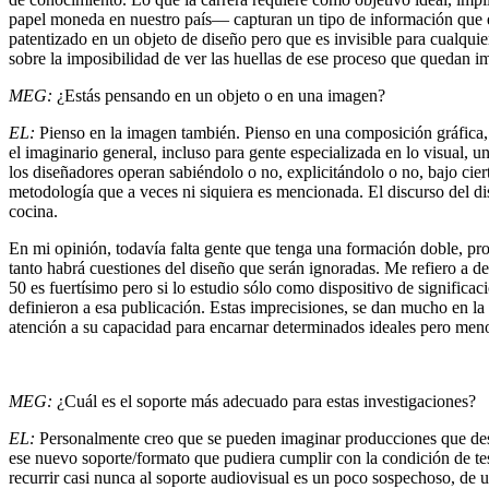
papel moneda en nuestro país— capturan un tipo de información que es
patentizado en un objeto de diseño pero que es invisible para cualquie
sobre la imposibilidad de ver las huellas de ese proceso que quedan 
MEG:
¿Estás pensando en un objeto o en una imagen?
EL:
Pienso en la imagen también. Pienso en una composición gráfica, e
el imaginario general, incluso para gente especializada en lo visual,
los diseñadores operan sabiéndolo o no, explicitándolo o no, bajo ciert
metodología que a veces ni siquiera es mencionada. El discurso del di
cocina.
En mi opinión, todavía falta gente que tenga una formación doble, pro
tanto habrá cuestiones del diseño que serán ignoradas. Me refiero a d
50 es fuertísimo pero si lo estudio sólo como dispositivo de significa
definieron a esa publicación. Estas imprecisiones, se dan mucho en la h
atención a su capacidad para encarnar determinados ideales pero meno
MEG:
¿Cuál es el soporte más adecuado para estas investigaciones?
EL:
Personalmente creo que se pueden imaginar producciones que desbo
ese nuevo soporte/formato que pudiera cumplir con la condición de tesi
recurrir casi nunca al soporte audiovisual es un poco sospechoso, de