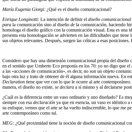
María Eugenia Giorgi:
¿Qué es el diseño comunicacional?
Enrique Longinotti:
La intención de definir el
diseño comunicacional
para
la comunicación sino al diseño
de
la comunicación, haciendo hinc
homologa el diseño gráfico con la comunicación visual. Esta es una i
presenta esta homologación se advierten en las dificultades que tiene 
sus objetos relevantes. Después, surgen las críticas a esas posiciones.
Considero que hay una dimensión comunicacional propia del diseño co
en el sentido que Umberto Eco proponía en los 70: yo no digo que el a
a las «acciones de comunicación», es decir, no son un objeto comunic
bajo otra luz y trato de obtener de él alguna información nueva. En e
Declaration
tiene que ver con lo que le ocurre al arte contemporáneo. 
manera, el diseño no existe,
se declara
a sí mismo y al declararse post
¿Cuál es la diferencia entre un vaso ordinario y uno diseñado? Es muy
siempre con esa
declaración
ya que en esencia, un vaso es idéntico a o
su enfoque, vemos que el arte se ha vuelto indiscernible, lo que me p
arte contemporáneo como tal.
MEG:
¿Qué proximidad tiene la noción de diseño comunicacional con 