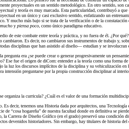
nte proyectuales en un sentido metodológico. En otro sentido, son carrer
yectual y teoría es muy marcada. Esta particularidad, contribuyó a que en
yectual en un único y casi exclusivo sentido, enfatizando un entrenam
o. Y mucho más bajo si se trata de la verificación o de la constatación
 mucho
y
piensa poco
, como único paradigma educativo.
medio de este combate entre teoría y práctica, y no fuera de él. ¿Por qué
, no cambiaron. Es decir, no cambiaron sus instrumentos de trabajo y, so
todas disciplinas que han asistido al diseño— estudian y se involucran 
la pregunta era ¿se puede crear o generar progresivamente un pensamien
o? Ese fue el origen de diCom: entender a la teoría como una forma de 
la luz los discursos implícitos de la disciplina y su vehiculización en l
 intensión preguntarse por la propia construcción disciplinar al interio
se organiza la curricula? ¿Cuál es el valor de una formación multidiscip
o. Es decir, tenemos una Historia dada por arquitectos, una Tecnología d
cie de “cosa hogareña” de nuestra facultad donde en definitiva se pierde
do, la Carrera de Diseño Gráfico (en el grado) preservó una condición dis
tectos devenidos historiadores. Sin embargo, hay titulares de historia del 