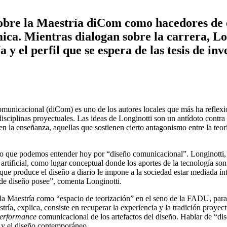
obre la Maestría diCom como hacedores de e
ca. Mientras dialogan sobre la carrera, Lon
 y el perfil que se espera de las tesis de inv
omunicacional (diCom) es uno de los autores locales que más ha reflexi
 disciplinas proyectuales. Las ideas de Longinotti son un antídoto contra
 en la enseñanza, aquellas que sostienen cierto antagonismo entre la teorí
re lo que podemos entender hoy por “diseño comunicacional”. Longinott
artificial, como lugar conceptual donde los aportes de la tecnología son 
 que produce el diseño a diario le impone a la sociedad estar mediada í
 de diseño posee”, comenta Longinotti.
e la Maestría como “espacio de teorización” en el seno de la FADU, para
tría, explica, consiste en recuperar la experiencia y la tradición proye
erformance
comunicacional de los artefactos del diseño. Hablar de “d
n y el diseño contemporáneo.