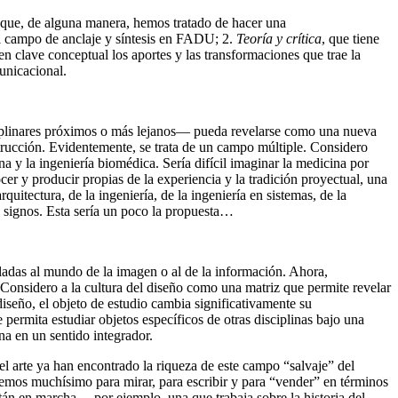
Aunque, de alguna manera, hemos tratado de hacer una
el campo de anclaje y síntesis en FADU; 2.
Teoría y crítica
, que tiene
n clave conceptual los aportes y las transformaciones que trae la
unicacional.
sciplinares próximos o más lejanos— pueda revelarse como una nueva
rucción. Evidentemente, se trata de un campo múltiple. Considero
na y la ingeniería biomédica. Sería difícil imaginar la medicina por
er y producir propias de la experiencia y la tradición proyectual, una
uitectura, de la ingeniería, de la ingeniería en sistemas, de la
os signos. Esta sería un poco la propuesta…
adas al mundo de la imagen o al de la información. Ahora,
. Considero a la cultura del diseño como una matriz que permite revelar
diseño, el objeto de estudio cambia significativamente su
permita estudiar objetos específicos de otras disciplinas bajo una
na en un sentido integrador.
el arte ya han encontrado la riqueza de este campo “salvaje” del
nemos muchísimo para mirar, para escribir y para “vender” en términos
tán en marcha —por ejemplo, una que trabaja sobre la historia del