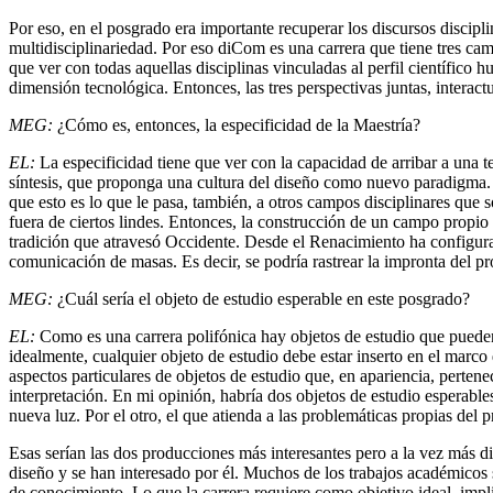
Por eso, en el posgrado era importante recuperar los discursos discipl
multidisciplinariedad. Por eso diCom es una carrera que tiene tres ca
que ver con todas aquellas disciplinas vinculadas al perfil científico h
dimensión tecnológica. Entonces, las tres perspectivas juntas, inter
MEG:
¿Cómo es, entonces, la especificidad de la Maestría?
EL:
La especificidad tiene que ver con la capacidad de arribar a una
síntesis, que proponga una cultura del diseño como nuevo paradigma.
que esto es lo que le pasa, también, a otros campos disciplinares que s
fuera de ciertos lindes. Entonces, la construcción de un campo propio 
tradición que atravesó Occidente. Desde el Renacimiento ha configurado 
comunicación de masas. Es decir, se podría rastrear la impronta del pro
MEG:
¿Cuál sería el objeto de estudio esperable en este posgrado?
EL:
Como es una carrera polifónica hay objetos de estudio que puede
idealmente, cualquier objeto de estudio debe estar inserto en el marco
aspectos particulares de objetos de estudio que, en apariencia, perten
interpretación. En mi opinión, habría dos objetos de estudio esperable
nueva luz. Por el otro, el que atienda a las problemáticas propias del
Esas serían las dos producciones más interesantes pero a la vez más di
diseño y se han interesado por él. Muchos de los trabajos académicos 
de conocimiento. Lo que la carrera requiere como objetivo ideal, imp