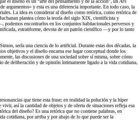
e que el diseño es un “arte del pensamiento y de la acción”, un
Ars
 de argumentos» y esta es una diferencia importante. En todo caso, la
iales. La idea es considerar al diseño como retórica, como retórica de
uchanan plantea cómo la teoría del siglo XIX, cientificista y
s—, podemos encontrarlos en los conjuntos habitacionales perversos y
nificada, estratiforme, devota de un patrón científico —y por lo tanto
 Simon, sería una ciencia de lo artificial. Durante estas dos décadas, la
pios objetivos y el diseño encarna ese lugar conceptual donde los
tamente, las discusiones de una sociedad sobre sí misma, sobre cómo
cio de deliberación y de opinión íntimamente ligado a la vida cotidiana,
 resonancias que tiene esta frase; en realidad la polución y la híper
r, así la cantidad de objetos y de oferta de situaciones refleja esa
tórica del diseño? Es una retórica que no contiene palabras, en
da cotidiana, por arriba y por abajo de lo que puede ser la