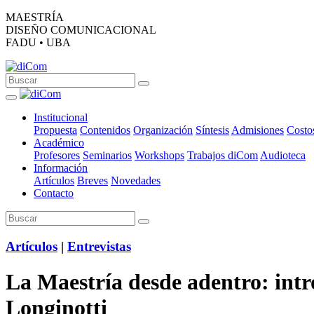
MAESTRÍA
DISEÑO COMUNICACIONAL
FADU • UBA
Institucional
Propuesta
Contenidos
Organización
Síntesis
Admisiones
Costo
Académico
Profesores
Seminarios
Workshops
Trabajos diCom
Audioteca
Información
Artículos
Breves
Novedades
Contacto
Artículos
|
Entrevistas
La Maestría desde adentro: int
Longinotti