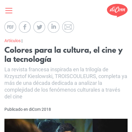
Artículos
|
Colores para la cultura, el cine y
la tecnología
La revista francesa inspirada en la trilogía de
Krzysztof Kieslowski, TROISCOULEURS, completa ya
más de una década dedicada a analizar la
complejidad de los fenómenos culturales a través
del cine
Publicado en diCom 2018