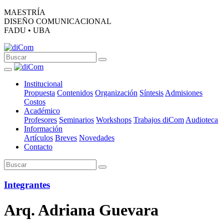
MAESTRÍA
DISEÑO COMUNICACIONAL
FADU • UBA
Institucional
Propuesta
Contenidos
Organización
Síntesis
Admisiones
Costos
Académico
Profesores
Seminarios
Workshops
Trabajos diCom
Audioteca
Información
Artículos
Breves
Novedades
Contacto
Integrantes
Arq. Adriana Guevara