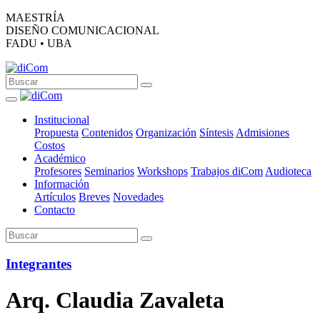
MAESTRÍA
DISEÑO COMUNICACIONAL
FADU • UBA
Institucional
Propuesta
Contenidos
Organización
Síntesis
Admisiones
Costos
Académico
Profesores
Seminarios
Workshops
Trabajos diCom
Audioteca
Información
Artículos
Breves
Novedades
Contacto
Integrantes
Arq. Claudia Zavaleta