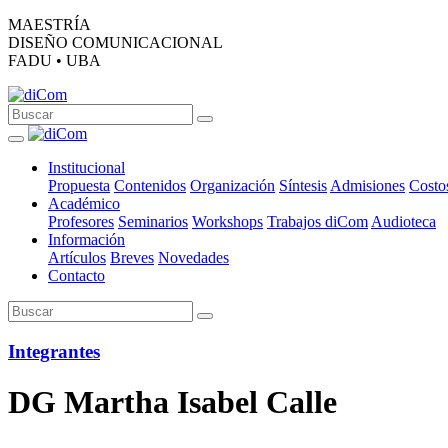
MAESTRÍA
DISEÑO COMUNICACIONAL
FADU • UBA
Institucional
Propuesta
Contenidos
Organización
Síntesis
Admisiones
Costo
Académico
Profesores
Seminarios
Workshops
Trabajos diCom
Audioteca
Información
Artículos
Breves
Novedades
Contacto
Integrantes
DG Martha Isabel Calle