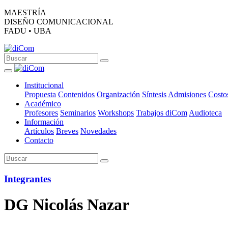
MAESTRÍA
DISEÑO COMUNICACIONAL
FADU • UBA
Institucional
Propuesta
Contenidos
Organización
Síntesis
Admisiones
Costo
Académico
Profesores
Seminarios
Workshops
Trabajos diCom
Audioteca
Información
Artículos
Breves
Novedades
Contacto
Integrantes
DG Nicolás Nazar