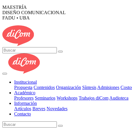
MAESTRÍA
DISEÑO COMUNICACIONAL
FADU • UBA
Institucional
Propuesta
Contenidos
Organización
Síntesis
Admisiones
Costo
Académico
Profesores
Seminarios
Workshops
Trabajos diCom
Audioteca
Información
Artículos
Breves
Novedades
Contacto