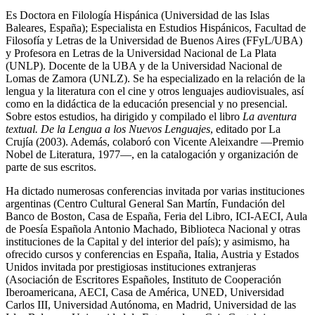
Es Doctora en Filología Hispánica (Universidad de las Islas
Baleares, España); Especialista en Estudios Hispánicos, Facultad de
Filosofía y Letras de la Universidad de Buenos Aires (FFyL/UBA)
y Profesora en Letras de la Universidad Nacional de La Plata
(UNLP). Docente de la UBA y de la Universidad Nacional de
Lomas de Zamora (UNLZ). Se ha especializado en la relación de la
lengua y la literatura con el cine y otros lenguajes audiovisuales, así
como en la didáctica de la educación presencial y no presencial.
Sobre estos estudios, ha dirigido y compilado el libro
La aventura
textual. De la Lengua a los Nuevos Lenguajes
, editado por La
Crujía (2003). Además, colaboró con Vicente Aleixandre —Premio
Nobel de Literatura, 1977—, en la catalogación y organización de
parte de sus escritos.
Ha dictado numerosas conferencias invitada por varias instituciones
argentinas (Centro Cultural General San Martín, Fundación del
Banco de Boston, Casa de España, Feria del Libro, ICI-AECI, Aula
de Poesía Española Antonio Machado, Biblioteca Nacional y otras
instituciones de la Capital y del interior del país); y asimismo, ha
ofrecido cursos y conferencias en España, Italia, Austria y Estados
Unidos invitada por prestigiosas instituciones extranjeras
(Asociación de Escritores Españoles, Instituto de Cooperación
Iberoamericana, AECI, Casa de América, UNED, Universidad
Carlos III, Universidad Autónoma, en Madrid, Universidad de las