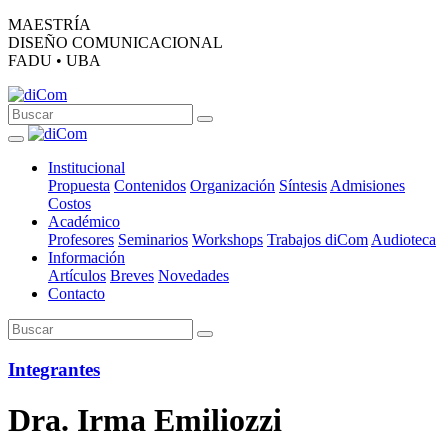
MAESTRÍA
DISEÑO COMUNICACIONAL
FADU • UBA
Institucional
Propuesta
Contenidos
Organización
Síntesis
Admisiones
Costos
Académico
Profesores
Seminarios
Workshops
Trabajos diCom
Audioteca
Información
Artículos
Breves
Novedades
Contacto
Integrantes
Dra. Irma Emiliozzi