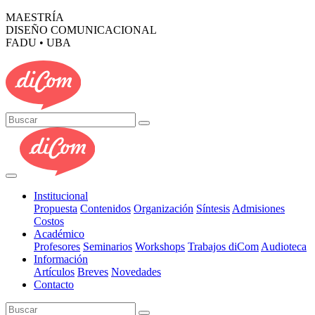
MAESTRÍA
DISEÑO COMUNICACIONAL
FADU • UBA
Institucional
Propuesta
Contenidos
Organización
Síntesis
Admisiones
Costos
Académico
Profesores
Seminarios
Workshops
Trabajos diCom
Audioteca
Información
Artículos
Breves
Novedades
Contacto