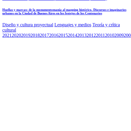
Huellas y marcas: de la monumentomanía al mapping histórico. Discursos e imaginarios
urbanos en la Ciudad de Buenos Aires en los festejos de los Centenarios
Diseño y cultura proyectual
Lenguajes y medios
Teoría y crítica
cultural
2021
2020
2019
2018
2017
2016
2015
2014
2013
2012
2011
2010
2009
200