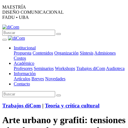
MAESTRÍA
DISEÑO COMUNICACIONAL
FADU • UBA
Institucional
Propuesta
Contenidos
Organización
Síntesis
Admisiones
Costos
Académico
Profesores
Seminarios
Workshops
Trabajos diCom
Audioteca
Información
Artículos
Breves
Novedades
Contacto
Trabajos diCom
|
Teoría y crítica cultural
Arte urbano y grafiti: tensiones