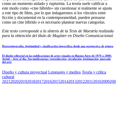
como un momento aislado y rupturista. La teoría suele calificar a
este modo como «cine híbrido» sin cuestionar si realmente se ajusta
a este tipo de films, por lo que indagaremos si los vínculos entre
ficción y documental en la contemporaneidad, pueden pensarse
como un cine híbrido o es necesario plantear nuevas categorías.
Este texto corresponde a la síntesis de la Tesis de Maestría realizada
para la obtención del título de Magíster en Diseño Comunicacional.
Heterotipografía: legitimidad y clasificación tipográfica desde una perspectiva de género
El diseño editorial en las publicaciones de artes visuales en Buenos Aires de 1970 a 2000:
Artinf – Arte al día. Sus implicancias: reproducción, circulación, legitimación, mercado
del arte
Diseño y cultura proyectual
Lenguajes y medios
Teoría y crítica
cultural
2021
2020
2019
2018
2017
2016
2015
2014
2013
2012
2011
2010
2009
200