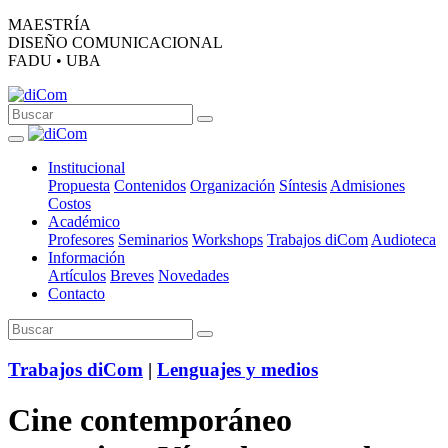
MAESTRÍA
DISEÑO COMUNICACIONAL
FADU • UBA
Institucional
Propuesta
Contenidos
Organización
Síntesis
Admisiones
Costos
Académico
Profesores
Seminarios
Workshops
Trabajos diCom
Audioteca
Información
Artículos
Breves
Novedades
Contacto
Trabajos diCom
|
Lenguajes y medios
Cine contemporáneo