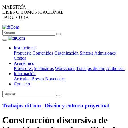
MAESTRÍA
DISEÑO COMUNICACIONAL
FADU • UBA
Institucional
Propuesta
Contenidos
Organización
Síntesis
Admisiones
Costos
Académico
Profesores
Seminarios
Workshops
Trabajos diCom
Audioteca
Información
Artículos
Breves
Novedades
Contacto
Trabajos diCom
|
Diseño y cultura proyectual
Construcción discursiva de