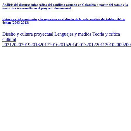
Análisis del discurso infográfico del conflicto armado en Colombia a partir del comic y la
narrativa transmedia en el proyecto documental
Retóricas del anonimato y la supresión en el diseño de la web: análisis del tablero /b/ de
4chan (2003-2013)
Diseño y cultura proyectual
Lenguajes y medios
Teoría y crítica
cultural
2021
2020
2019
2018
2017
2016
2015
2014
2013
2012
2011
2010
2009
200