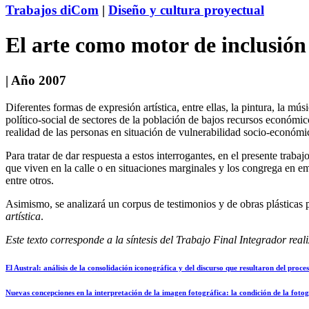
Trabajos diCom
|
Diseño y cultura proyectual
El arte como motor de inclusión 
| Año 2007
Diferentes formas de expresión artística, entre ellas, la pintura, la m
político-social de sectores de la población de bajos recursos económic
realidad de las personas en situación de vulnerabilidad socio-económi
Para tratar de dar respuesta a estos interrogantes, en el presente tra
que viven en la calle o en situaciones marginales y los congrega en emp
entre otros.
Asimismo, se analizará un corpus de testimonios y de obras plásticas p
artística
.
Este texto corresponde a la síntesis del Trabajo Final Integrador rea
El Austral: análisis de la consolidación iconográfica y del discurso que resultaron del proc
Nuevas concepciones en la interpretación de la imagen fotográfica: la condición de la fotogr