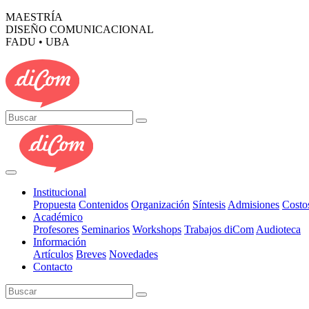
MAESTRÍA
DISEÑO COMUNICACIONAL
FADU • UBA
Institucional
Propuesta
Contenidos
Organización
Síntesis
Admisiones
Costo
Académico
Profesores
Seminarios
Workshops
Trabajos diCom
Audioteca
Información
Artículos
Breves
Novedades
Contacto