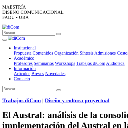
MAESTRÍA
DISEÑO COMUNICACIONAL
FADU • UBA
Institucional
Propuesta
Contenidos
Organización
Síntesis
Admisiones
Costo
Académico
Profesores
Seminarios
Workshops
Trabajos diCom
Audioteca
Información
Artículos
Breves
Novedades
Contacto
Trabajos diCom
|
Diseño y cultura proyectual
El Austral: análisis de la consol
implementación del Austral en l