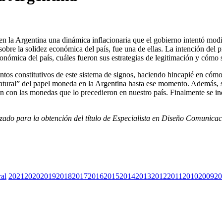
 en la Argentina una dinámica inflacionaria que el gobierno intentó mo
obre la solidez económica del país, fue una de ellas. La intención del p
onómica del país, cuáles fueron sus estrategias de legitimación y cómo
mentos constitutivos de este sistema de signos, haciendo hincapié en cóm
atural” del papel moneda en la Argentina hasta ese momento. Además, se
n con las monedas que lo precedieron en nuestro país. Finalmente se inda
lizado para la obtención del título de Especialista en Diseño Comunicac
ral
2021
2020
2019
2018
2017
2016
2015
2014
2013
2012
2011
2010
2009
20