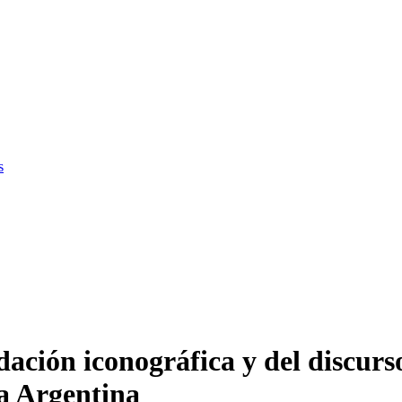
s
idación iconográfica y del discur
a Argentina