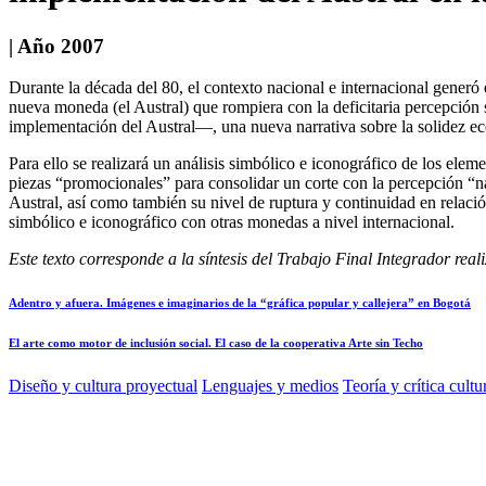
| Año 2007
Durante la década del 80, el contexto nacional e internacional generó
nueva moneda (el Austral) que rompiera con la deficitaria percepción s
implementación del Austral—, una nueva narrativa sobre la solidez ec
Para ello se realizará un análisis simbólico e iconográfico de los ele
piezas “promocionales” para consolidar un corte con la percepción “n
Austral, así como también su nivel de ruptura y continuidad en relació
simbólico e iconográfico con otras monedas a nivel internacional.
Este texto corresponde a la síntesis del Trabajo Final Integrador rea
Adentro y afuera. Imágenes e imaginarios de la “gráfica popular y callejera” en Bogotá
El arte como motor de inclusión social. El caso de la cooperativa Arte sin Techo
Diseño y cultura proyectual
Lenguajes y medios
Teoría y crítica cultu