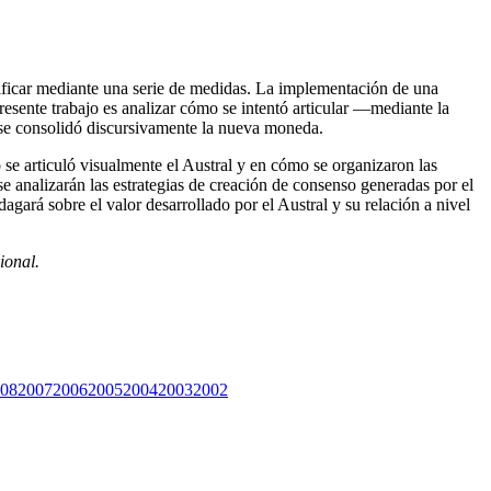
dificar mediante una serie de medidas. La implementación de una
resente trabajo es analizar cómo se intentó articular —mediante la
 se consolidó discursivamente la nueva moneda.
o se articuló visualmente el Austral y en cómo se organizaron las
 analizarán las estrategias de creación de consenso generadas por el
gará sobre el valor desarrollado por el Austral y su relación a nivel
ional.
08
2007
2006
2005
2004
2003
2002