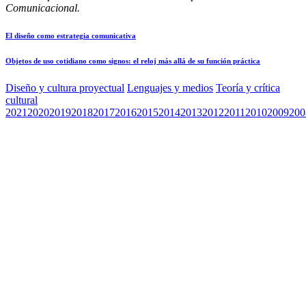
Comunicacional.
El diseño como estrategia comunicativa
Objetos de uso cotidiano como signos: el reloj más allá de su función práctica
Diseño y cultura proyectual
Lenguajes y medios
Teoría y crítica
cultural
2021
2020
2019
2018
2017
2016
2015
2014
2013
2012
2011
2010
2009
200