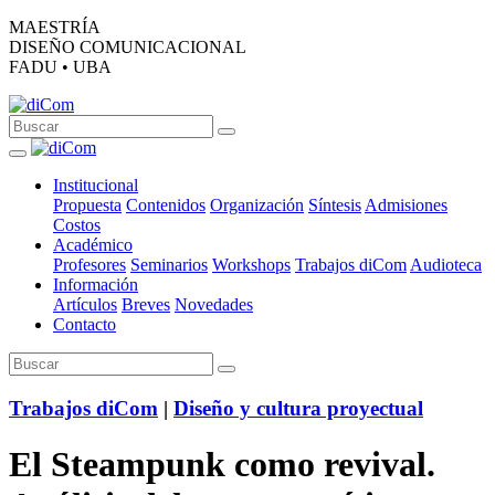
MAESTRÍA
DISEÑO COMUNICACIONAL
FADU • UBA
Institucional
Propuesta
Contenidos
Organización
Síntesis
Admisiones
Costos
Académico
Profesores
Seminarios
Workshops
Trabajos diCom
Audioteca
Información
Artículos
Breves
Novedades
Contacto
Trabajos diCom
|
Diseño y cultura proyectual
El Steampunk como revival.