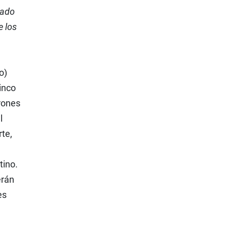
tado
e los
e
o)
inco
trones
l
rte,
tino.
erán
es