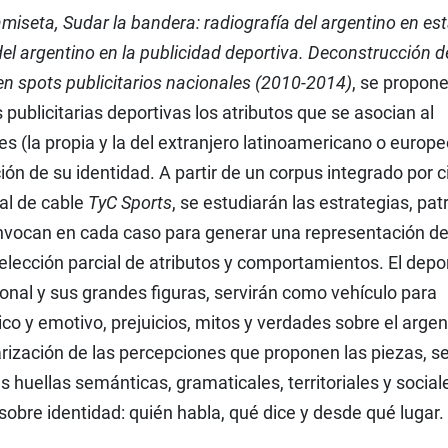
miseta, Sudar la bandera: radiografía del argentino en es
el argentino en la publicidad deportiva. Deconstrucción d
 en spots publicitarios nacionales (2010-2014)
, se propon
s publicitarias deportivas los atributos que se asocian al
ces (la propia y la del extranjero latinoamericano o europe
ión de su identidad. A partir de un corpus integrado por c
ñal de cable
TyC Sports
, se estudiarán las estrategias, pa
vocan en cada caso para generar una representación de
elección parcial de atributos y comportamientos. El depo
ional y sus grandes figuras, servirán como vehículo para
co y emotivo, prejuicios, mitos y verdades sobre el argen
arización de las percepciones que proponen las piezas, s
 huellas semánticas, gramaticales, territoriales y social
sobre identidad: quién habla, qué dice y desde qué lugar.