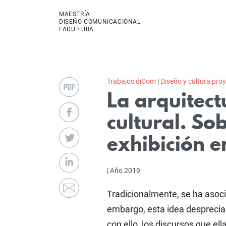
MAESTRÍA
DISEÑO COMUNICACIONAL
FADU • UBA
Trabajos diCom
|
Diseño y cultura pro
La arquitec
cultural. So
exhibición en
| Año 2019
Tradicionalmente, se ha asocia
embargo, esta idea desprecia el
con ello, los discursos que ell