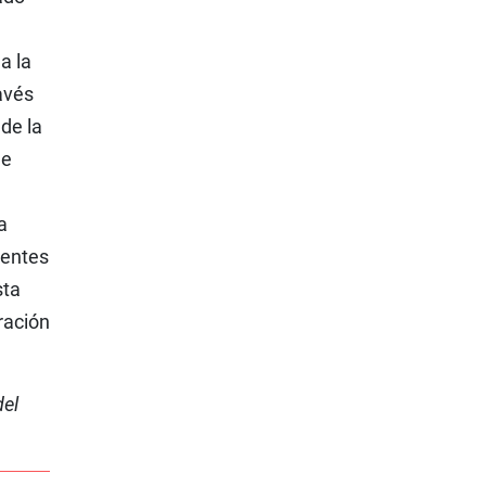
a la
avés
de la
de
a
ientes
sta
ración
del