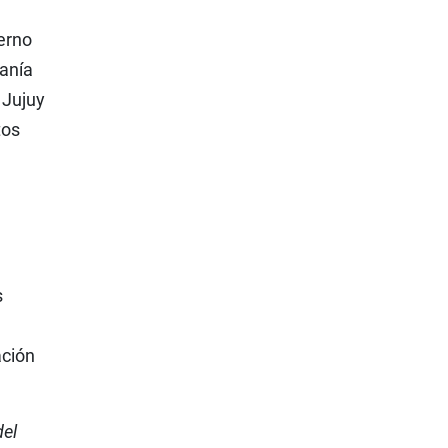
erno
sanía
 Jujuy
tos
s
ación
del