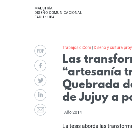
MAESTRÍA
DISEÑO COMUNICACIONAL
FADU • UBA
Trabajos diCom
|
Diseño y cultura pro
Las transfo
“artesanía t
Quebrada d
de Jujuy a p
| Año 2014
La tesis aborda las transfor