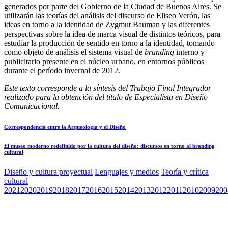
generados por parte del Gobierno de la Ciudad de Buenos Aires. Se
utilizarán las teorías del análisis del discurso de Eliseo Verón, las
ideas en torno a la identidad de Zygmut Bauman y las diferentes
perspectivas sobre la idea de marca visual de distintos teóricos, para
estudiar la producción de sentido en torno a la identidad, tomando
como objeto de análisis el sistema visual de
branding
interno y
publicitario presente en el núcleo urbano, en entornos públicos
durante el período invernal de 2012.
Este texto corresponde a la síntesis del Trabajo Final Integrador
realizado para la obtención del título de Especialista en Diseño
Comunicacional.
Correspondencia entre la Arqueología y el Diseño
El museo moderno redefinido por la cultura del diseño: discursos en torno al branding
cultural
Diseño y cultura proyectual
Lenguajes y medios
Teoría y crítica
cultural
2021
2020
2019
2018
2017
2016
2015
2014
2013
2012
2011
2010
2009
200