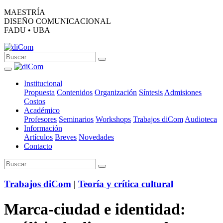
MAESTRÍA
DISEÑO COMUNICACIONAL
FADU • UBA
Institucional
Propuesta
Contenidos
Organización
Síntesis
Admisiones
Costos
Académico
Profesores
Seminarios
Workshops
Trabajos diCom
Audioteca
Información
Artículos
Breves
Novedades
Contacto
Trabajos diCom
|
Teoría y crítica cultural
Marca-ciudad e identidad: