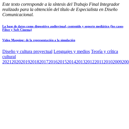
Este texto corresponde a la síntesis del Trabajo Final Integrador
realizado para la obtención del título de Especialista en Diseño
Comunicacional.
La base de datos como dispositivo audiovisual, contenido y soporte mediático (los casos
Filter y Soft Cinema)
Video Mapping: de la representación a la simulación
Diseño y cultura proyectual
Lenguajes y medios
Teoría y crítica
cultural
2021
2020
2019
2018
2017
2016
2015
2014
2013
2012
2011
2010
2009
200