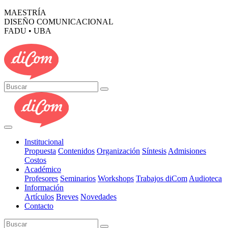
MAESTRÍA
DISEÑO COMUNICACIONAL
FADU • UBA
Institucional
Propuesta
Contenidos
Organización
Síntesis
Admisiones
Costos
Académico
Profesores
Seminarios
Workshops
Trabajos diCom
Audioteca
Información
Artículos
Breves
Novedades
Contacto