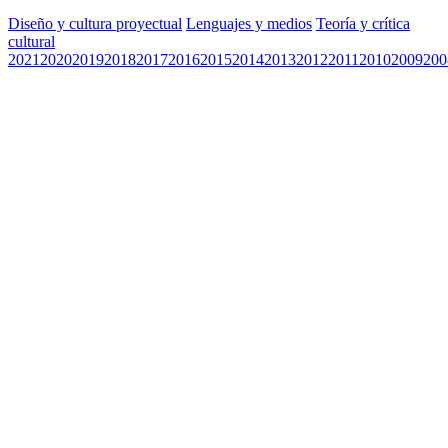
Diseño y cultura proyectual
Lenguajes y medios
Teoría y crítica
cultural
2021
2020
2019
2018
2017
2016
2015
2014
2013
2012
2011
2010
2009
200