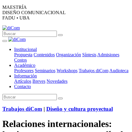
MAESTRÍA
DISEÑO COMUNICACIONAL
FADU • UBA
Institucional
Propuesta
Contenidos
Organización
Síntesis
Admisiones
Costos
Académico
Profesores
Seminarios
Workshops
Trabajos diCom
Audioteca
Información
Artículos
Breves
Novedades
Contacto
Trabajos diCom
|
Diseño y cultura proyectual
Relaciones internacionales: