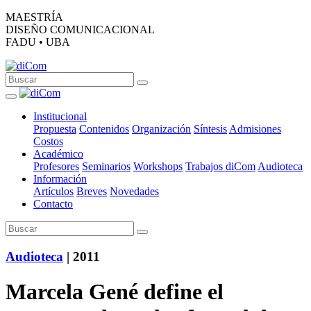
MAESTRÍA
DISEÑO COMUNICACIONAL
FADU • UBA
Institucional
Propuesta
Contenidos
Organización
Síntesis
Admisiones
Costos
Académico
Profesores
Seminarios
Workshops
Trabajos diCom
Audioteca
Información
Artículos
Breves
Novedades
Contacto
Audioteca
| 2011
Marcela Gené define el