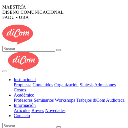
MAESTRÍA
DISEÑO COMUNICACIONAL
FADU • UBA
Institucional
Propuesta
Contenidos
Organización
Síntesis
Admisiones
Costos
Académico
Profesores
Seminarios
Workshops
Trabajos diCom
Audioteca
Información
Artículos
Breves
Novedades
Contacto