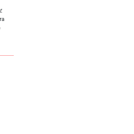
r
ra
e