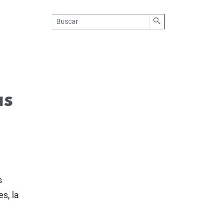
as
s
s, la