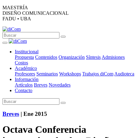
MAESTRÍA
DISEÑO COMUNICACIONAL
FADU • UBA
Institucional
Propuesta
Contenidos
Organización
Síntesis
Admisiones
Costos
Académico
Profesores
Seminarios
Workshops
Trabajos diCom
Audioteca
Información
Artículos
Breves
Novedades
Contacto
Breves
| Ene 2015
Octava Conferencia