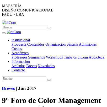
MAESTRÍA
DISEÑO COMUNICACIONAL
FADU • UBA
Institucional
Propuesta
Contenidos
Organización
Síntesis
Admisiones
Costos
Académico
Profesores
Seminarios
Workshops
Trabajos diCom
Audioteca
Información
Artículos
Breves
Novedades
Contacto
Breves
| Jun 2017
9° Foro de Color Management