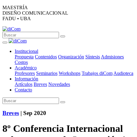
MAESTRÍA
DISEÑO COMUNICACIONAL
FADU • UBA
Institucional
Propuesta
Contenidos
Organización
Síntesis
Admisiones
Costos
Académico
Profesores
Seminarios
Workshops
Trabajos diCom
Audioteca
Información
Artículos
Breves
Novedades
Contacto
Breves
| Sep 2020
8º Conferencia Internacional