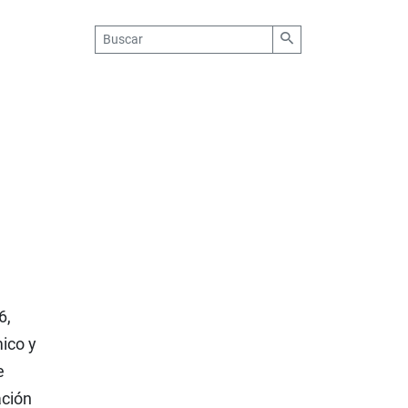
6,
ico y
e
ación