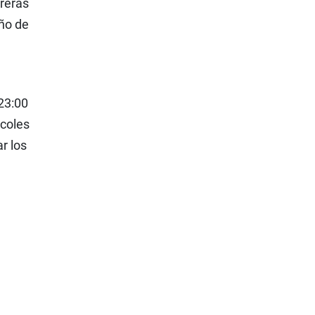
reras
eño de
 23:00
rcoles
r los