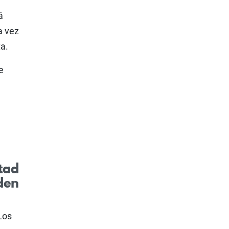
á
na vez
ta.
e
tad
den
Los