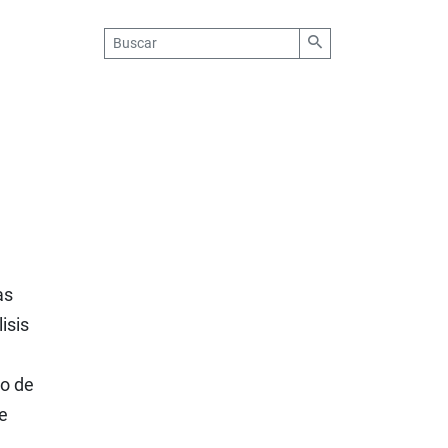
as
isis
io de
ue