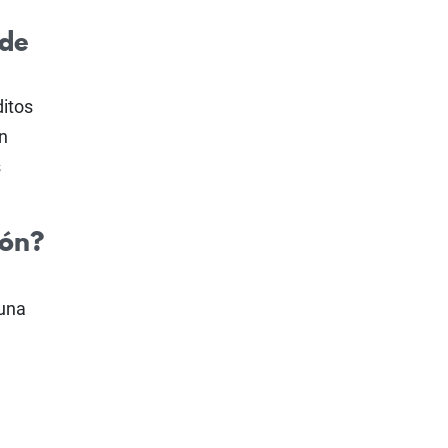
 de
ditos
n
s
ión?
 una