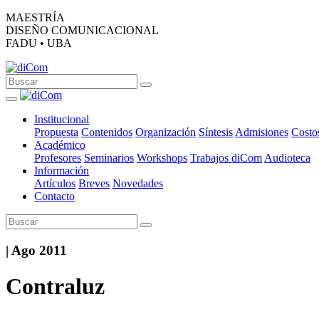
MAESTRÍA
DISEÑO COMUNICACIONAL
FADU • UBA
Institucional
Propuesta
Contenidos
Organización
Síntesis
Admisiones
Costo
Académico
Profesores
Seminarios
Workshops
Trabajos diCom
Audioteca
Información
Artículos
Breves
Novedades
Contacto
| Ago 2011
Contraluz