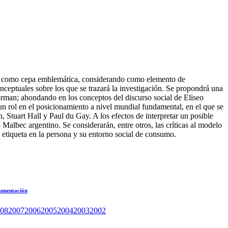
lbec como cepa emblemática, considerando como elemento de
conceptuales sobre los que se trazará la investigación. Se propondrá una
orman; ahondando en los conceptos del discurso social de Eliseo
 un rol en el posicionamiento a nivel mundial fundamental, en el que se
, Stuart Hall y Paul du Gay. A los efectos de interpretar un posible
 Malbec argentino. Se considerarán, entre otros, las críticas al modelo
etiqueta en la persona y su entorno social de consumo.
rgumentación
08
2007
2006
2005
2004
2003
2002