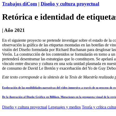
Trabajos diCom
|
Diseño y cultura proyectual
Retórica e identidad de etiqueta
| Año 2021
En el siguiente proyecto se pretende investigar sobre el estado de l
observación la gráfica de las etiquetas montadas en las botellas de vin
visión del Diseño formulada por Richard Buchanan para desglosar las 
Verón. La construcción de los contenidos se formularán en torno a un c
pretenderá desentramar las estrategias que lo constituyen. Se apelará 
vínculo entre discurso y cultura en una sola unidad plasmada en nuestro
de consumo de David Le Bretón y exacerbación del Yo de Guy Debord pa
Este texto corresponde a la síntesis de la Tesis de Maestría realizad
Exploración de las posibilidades narrativas del video inmersivo a través de su proceso de re
De la ilustración al Diseño Gráfico en Billiken. Mutaciones en la propuesta visual de la re
Diseño y cultura proyectual
Lenguajes y medios
Teoría y crítica cultu