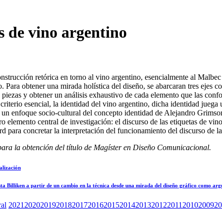
s de vino argentino
a construcción retórica en torno al vino argentino, esencialmente al Ma
o. Para obtener una mirada holística del diseño, se abarcaran tres ejes 
piezas y obtener un análisis exhaustivo de cada elemento que las conf
riterio esencial, la identidad del vino argentino, dicha identidad juega
a un enfoque socio-cultural del concepto identidad de Alejandro Grimson
 elemento central de investigación: el discurso de las etiquetas de vino
ra concretar la interpretación del funcionamiento del discurso de la 
a para la obtención del título de Magíster en Diseño Comunicacional.
alización
vista Billiken a partir de un cambio en la técnica desde una mirada del diseño gráfico como a
ral
2021
2020
2019
2018
2017
2016
2015
2014
2013
2012
2011
2010
2009
20