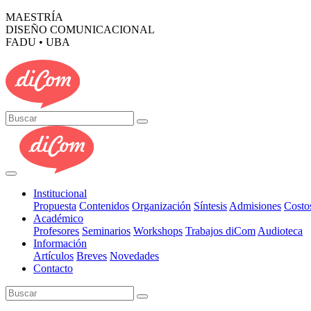
MAESTRÍA
DISEÑO COMUNICACIONAL
FADU • UBA
Institucional
Propuesta
Contenidos
Organización
Síntesis
Admisiones
Costo
Académico
Profesores
Seminarios
Workshops
Trabajos diCom
Audioteca
Información
Artículos
Breves
Novedades
Contacto