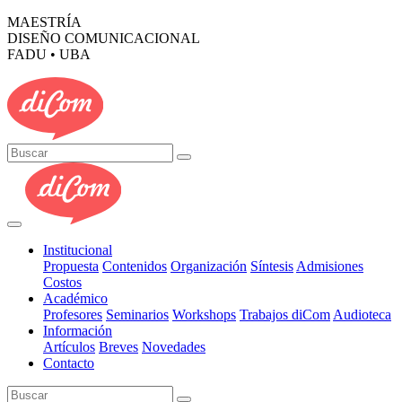
MAESTRÍA
DISEÑO COMUNICACIONAL
FADU • UBA
Institucional
Propuesta
Contenidos
Organización
Síntesis
Admisiones
Costos
Académico
Profesores
Seminarios
Workshops
Trabajos diCom
Audioteca
Información
Artículos
Breves
Novedades
Contacto