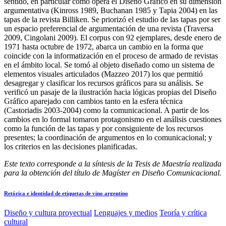
sentido, en particular cómo opera el Diseño Gráfico en su dimensión
argumentativa (Kinross 1989, Buchanan 1985 y Tapia 2004) en las
tapas de la revista Billiken. Se priorizó el estudio de las tapas por ser
un espacio preferencial de argumentación de una revista (Traversa
2009, Cingolani 2009). El corpus con 92 ejemplares, desde enero de
1971 hasta octubre de 1972, abarca un cambio en la forma que
coincide con la informatización en el proceso de armado de revistas
en el ámbito local. Se tomó al objeto diseñado como un sistema de
elementos visuales articulados (Mazzeo 2017) los que permitió
desagregar y clasificar los recursos gráficos para su análisis. Se
verificó un pasaje de la ilustración hacia lógicas propias del Diseño
Gráfico aparejado con cambios tanto en la esfera técnica
(Castoriadis 2003-2004) como la comunicacional. A partir de los
cambios en lo formal tomaron protagonismo en el análisis cuestiones
como la función de las tapas y por consiguiente de los recursos
presentes; la coordinación de argumentos en lo comunicacional; y
los criterios en las decisiones planificadas.
Este texto corresponde a la síntesis de la Tesis de Maestría realizada
para la obtención del título de Magíster en Diseño Comunicacional.
Retórica e identidad de etiquetas de vino argentino
Diseño y cultura proyectual
Lenguajes y medios
Teoría y crítica
cultural