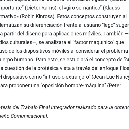
 importante” (Dieter Rams), el «giro semántico” (Klauss
ormativo» (Robin Kinross). Estos conceptos construyen al
lematizan su diferenciación frente al usuario “lego” suge
 partir del diseño para aplicaciones móviles. También —
ios culturales—, se analizará el “factor maquínico” que
so de los dispositivos móviles al considerar el problema 
cuerpo humano. Para esto, se estudiará el concepto de “
la cuestión de la protésica vista a través del enfoque filo
el dispositivo como “intruso o extranjero” (Jean-Luc Nancy
ara proponer una “oposición hombre-máquina” (Peter
ntesis del Trabajo Final Integrador realizado para la obten
Diseño Comunicacional.