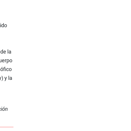
rido
de la
cuerpo
sófico
) y la
ción