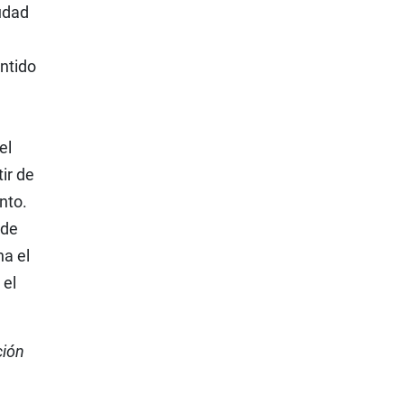
iudad
entido
el
ir de
nto.
 de
na el
 el
ción